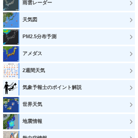
雨雲レーダー
天気図
PM2.5分布予測
アメダス
2週間天気
気象予報士のポイント解説
世界天気
地震情報