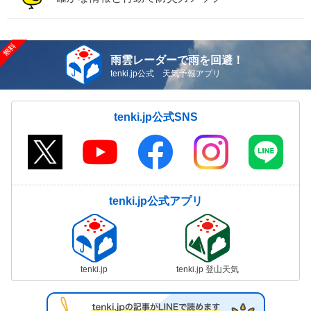
雨雲レーダーで雨を回避！
tenki.jp公式 天気予報アプリ
tenki.jp公式SNS
tenki.jp公式アプリ
tenki.jp
tenki.jp 登山天気