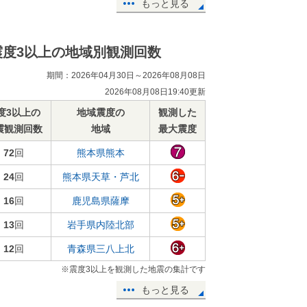
もっと見る
震度3以上の地域別観測回数
期間：2026年04月30日～2026年08月08日
2026年08月08日19:40更新
度3以上の
地域震度の
観測した
震観測回数
地域
最大震度
72
回
熊本県熊本
24
回
熊本県天草・芦北
16
回
鹿児島県薩摩
13
回
岩手県内陸北部
12
回
青森県三八上北
※震度3以上を観測した地震の集計です
もっと見る