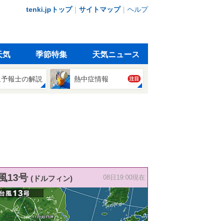
tenki.jpトップ
｜
サイトマップ
｜
ヘルプ
天気
季節特集
天気ニュース
象予報士の解説
熱中症情報
注目
風13号
(ドルフィン)
08日19:00現在