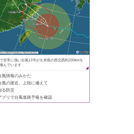
で非常に強い台風13号が久米島の西北西約200kmを
進んでいます
台風情報のみかた
台風の接近、上陸に備えて
知る防災
アプリで台風進路予報を確認