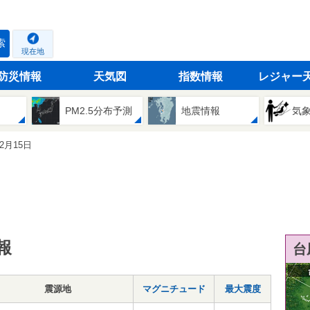
索
現在地
防災情報
天気図
指数情報
レジャー
PM2.5分布予測
地震情報
気
02月15日
報
台
震源地
マグニチュード
最大震度