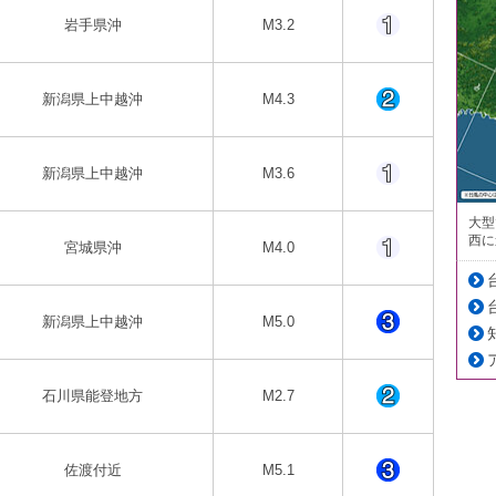
岩手県沖
M3.2
新潟県上中越沖
M4.3
新潟県上中越沖
M3.6
大型
西に
宮城県沖
M4.0
新潟県上中越沖
M5.0
石川県能登地方
M2.7
佐渡付近
M5.1