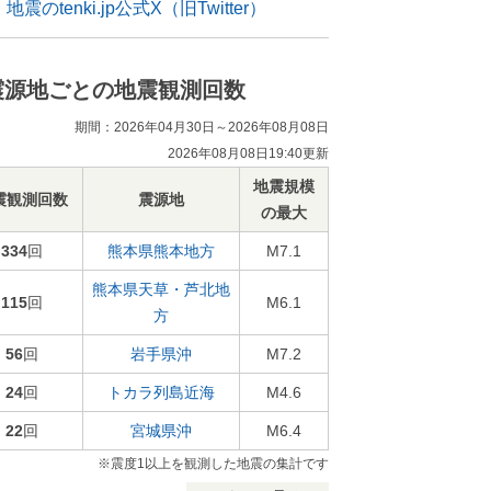
地震のtenki.jp公式X（旧Twitter）
震源地ごとの地震観測回数
期間：2026年04月30日～2026年08月08日
2026年08月08日19:40更新
地震規模
震観測回数
震源地
の最大
334
回
熊本県熊本地方
M7.1
熊本県天草・芦北地
115
回
M6.1
方
56
回
岩手県沖
M7.2
24
回
トカラ列島近海
M4.6
22
回
宮城県沖
M6.4
※震度1以上を観測した地震の集計です