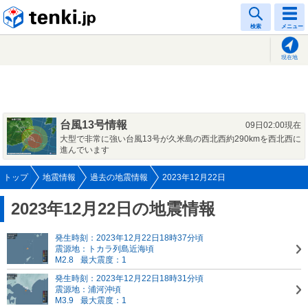
tenki.jp
検索
メニュー
現在地
台風13号情報
09日02:00現在
大型で非常に強い台風13号が久米島の西北西約290kmを西北西に
進んでいます
トップ
地震情報
過去の地震情報
2023年12月22日
2023年12月22日の地震情報
発生時刻：2023年12月22日18時37分頃
震源地：トカラ列島近海頃
M2.8
最大震度：1
発生時刻：2023年12月22日18時31分頃
震源地：浦河沖頃
M3.9
最大震度：1