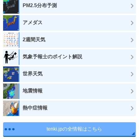
PM2.5分布予測
アメダス
2週間天気
気象予報士のポイント解説
世界天気
地震情報
熱中症情報
tenki.jpの全情報はこちら