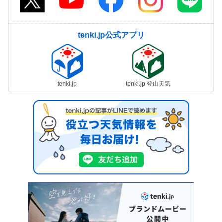
tenki.jp公式アプリ
tenki.jp
tenki.jp 登山天気