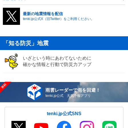
最新の地震情報を配信
tenki.jp公式X（旧Twitter）をご利用ください。
「知る防災」地震
いざという時にあわてないために
確かな情報と行動で防災力アップ
雨雲レーダーで雨を回避！
tenki.jp公式 天気予報アプリ
tenki.jp公式SNS