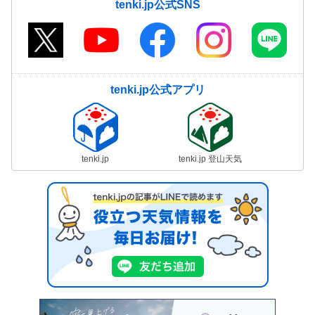
tenki.jp公式SNS
tenki.jp公式アプリ
tenki.jp
tenki.jp 登山天気