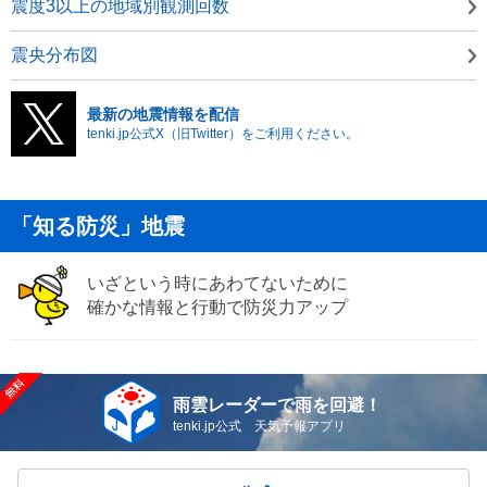
震度3以上の地域別観測回数
震央分布図
最新の地震情報を配信
tenki.jp公式X（旧Twitter）をご利用ください。
「知る防災」地震
いざという時にあわてないために
確かな情報と行動で防災力アップ
雨雲レーダーで雨を回避！
tenki.jp公式 天気予報アプリ