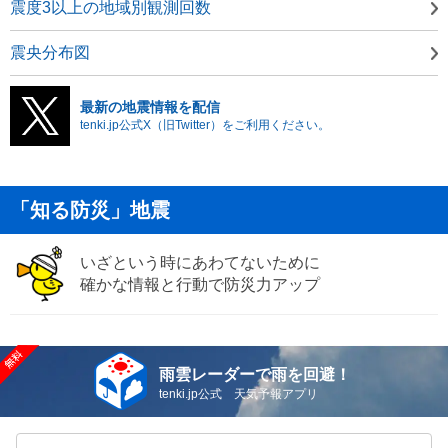
震度3以上の地域別観測回数
震央分布図
最新の地震情報を配信
tenki.jp公式X（旧Twitter）をご利用ください。
「知る防災」地震
いざという時にあわてないために
確かな情報と行動で防災力アップ
雨雲レーダーで雨を回避！
tenki.jp公式 天気予報アプリ