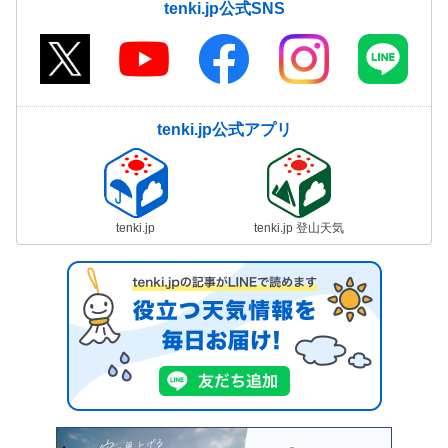
tenki.jp公式SNS
tenki.jp公式アプリ
tenki.jp
tenki.jp 登山天気