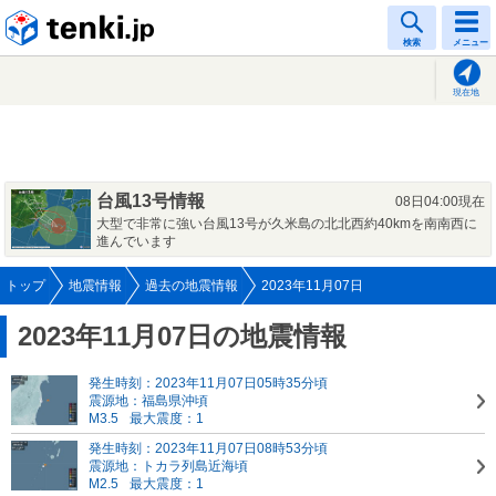
tenki.jp
検索
メニュー
現在地
台風13号情報
08日04:00現在
大型で非常に強い台風13号が久米島の北北西約40kmを南南西に
進んでいます
トップ
地震情報
過去の地震情報
2023年11月07日
2023年11月07日の地震情報
発生時刻：2023年11月07日05時35分頃
震源地：福島県沖頃
M3.5
最大震度：1
発生時刻：2023年11月07日08時53分頃
震源地：トカラ列島近海頃
M2.5
最大震度：1