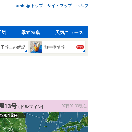
tenki.jpトップ
｜
サイトマップ
｜
ヘルプ
天気
季節特集
天気ニュース
象予報士の解説
熱中症情報
注目
風13号
(ドルフィン)
07日02:00現在