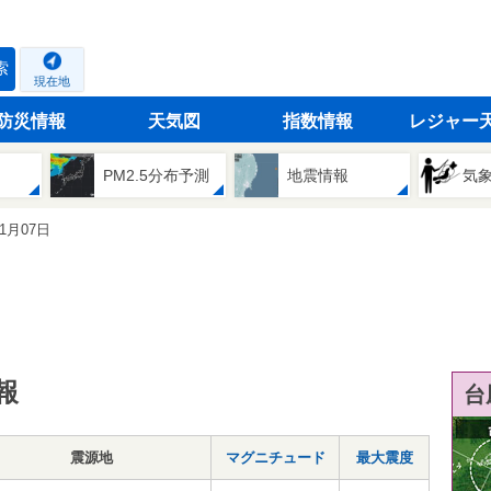
索
現在地
防災情報
天気図
指数情報
レジャー
PM2.5分布予測
地震情報
気
11月07日
報
台
震源地
マグニチュード
最大震度