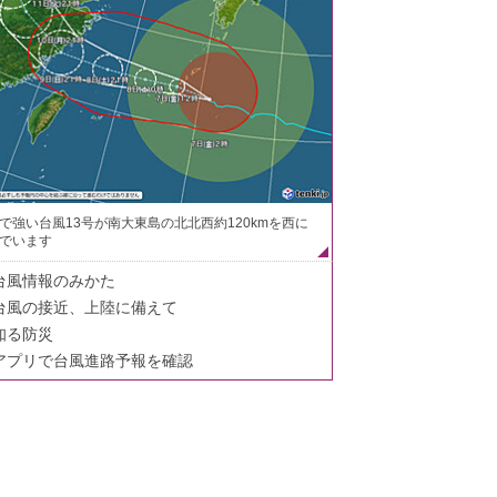
で強い台風13号が南大東島の北北西約120kmを西に
でいます
台風情報のみかた
台風の接近、上陸に備えて
知る防災
アプリで台風進路予報を確認