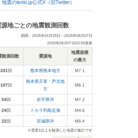
地震のtenki.jp公式X（旧Twitter）
震源地ごとの地震観測回数
期間：2026年04月29日～2026年08月07日
2026年08月07日03:00更新
地震規模
震観測回数
震源地
の最大
331
回
熊本県熊本地方
M7.1
熊本県天草・芦北地
107
回
M6.1
方
54
回
岩手県沖
M7.2
24
回
トカラ列島近海
M4.6
22
回
宮城県沖
M6.4
※震度1以上を観測した地震の集計です