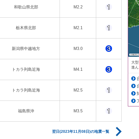
和歌山県北部
M2.2
栃木県北部
M2.1
新潟県中越地方
M3.0
大型
進ん
トカラ列島近海
M4.1
トカラ列島近海
M2.5
福島県沖
M3.5
翌日(2023年11月08日)の地震一覧