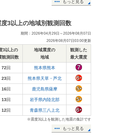
もっと見る
震度3以上の地域別観測回数
期間：2026年04月29日～2026年08月07日
2026年08月07日03:00更新
度3以上の
地域震度の
観測した
震観測回数
地域
最大震度
72
回
熊本県熊本
23
回
熊本県天草・芦北
16
回
鹿児島県薩摩
13
回
岩手県内陸北部
12
回
青森県三八上北
※震度3以上を観測した地震の集計です
もっと見る