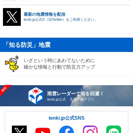
最新の地震情報を配信
tenki.jp公式X（旧Twitter）をご利用ください。
「知る防災」地震
いざという時にあわてないために
確かな情報と行動で防災力アップ
雨雲レーダーで雨を回避！
tenki.jp公式 天気予報アプリ
tenki.jp公式SNS