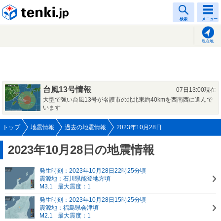
tenki.jp
検索
メニュー
現在地
台風13号情報
07日13:00現在
大型で強い台風13号が名護市の北北東約40kmを西南西に進んで
います
トップ
地震情報
過去の地震情報
2023年10月28日
2023年10月28日の地震情報
発生時刻：2023年10月28日22時25分頃
震源地：石川県能登地方頃
M3.1
最大震度：1
発生時刻：2023年10月28日15時25分頃
震源地：福島県会津頃
M2.1
最大震度：1