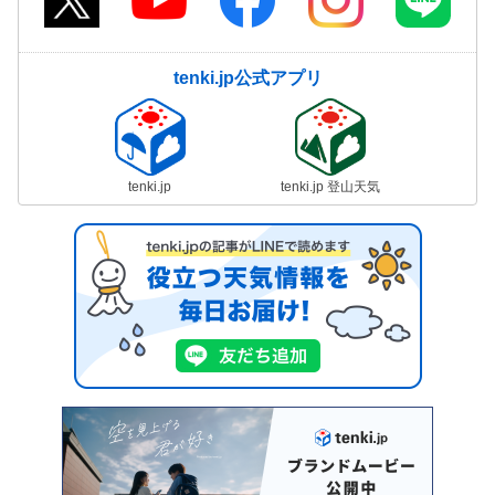
tenki.jp公式アプリ
tenki.jp
tenki.jp 登山天気