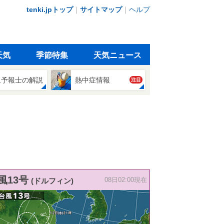
tenki.jpトップ
｜
サイトマップ
｜
ヘルプ
天気
季節特集
天気ニュース
象予報士の解説
熱中症情報
注目
風13号
(ドルフィン)
08日02:00現在