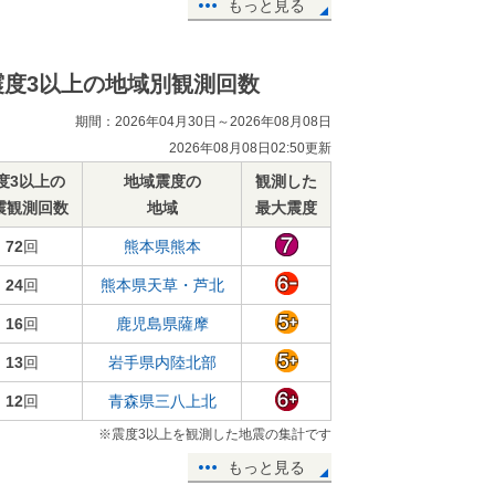
もっと見る
震度3以上の地域別観測回数
期間：2026年04月30日～2026年08月08日
2026年08月08日02:50更新
度3以上の
地域震度の
観測した
震観測回数
地域
最大震度
72
回
熊本県熊本
24
回
熊本県天草・芦北
16
回
鹿児島県薩摩
13
回
岩手県内陸北部
12
回
青森県三八上北
※震度3以上を観測した地震の集計です
もっと見る