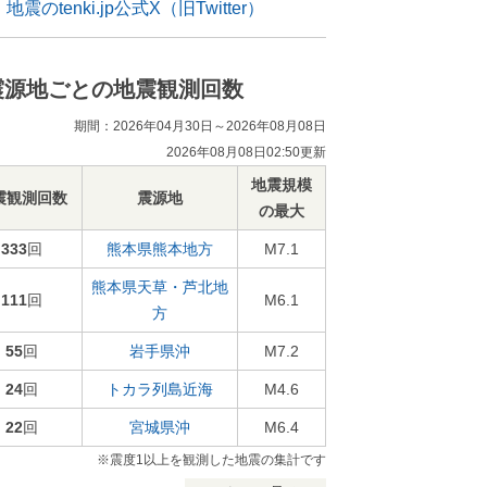
地震のtenki.jp公式X（旧Twitter）
震源地ごとの地震観測回数
期間：2026年04月30日～2026年08月08日
2026年08月08日02:50更新
地震規模
震観測回数
震源地
の最大
333
回
熊本県熊本地方
M7.1
熊本県天草・芦北地
111
回
M6.1
方
55
回
岩手県沖
M7.2
24
回
トカラ列島近海
M4.6
22
回
宮城県沖
M6.4
※震度1以上を観測した地震の集計です