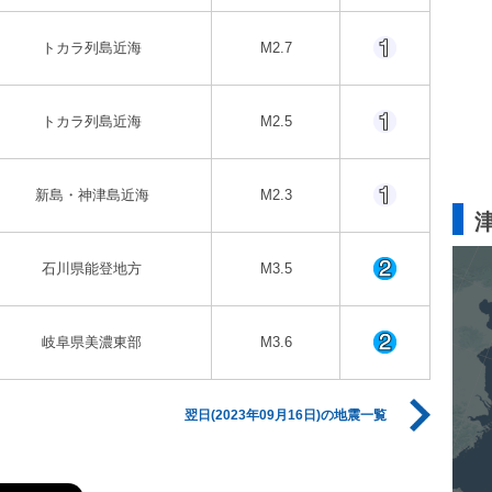
トカラ列島近海
M2.7
トカラ列島近海
M2.5
新島・神津島近海
M2.3
石川県能登地方
M3.5
岐阜県美濃東部
M3.6
翌日(2023年09月16日)の地震一覧