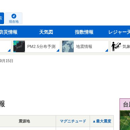
索
現在地
防災情報
天気図
指数情報
レジャー
PM2.5分布予測
地震情報
気
09月15日
報
台
震源地
マグニチュード
▲最大震度