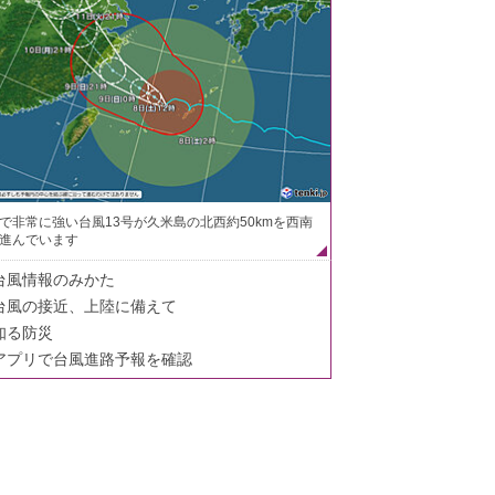
で非常に強い台風13号が久米島の北西約50kmを西南
進んでいます
台風情報のみかた
台風の接近、上陸に備えて
知る防災
アプリで台風進路予報を確認