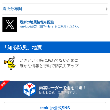
震央分布図
最新の地震情報を配信
tenki.jp公式X（旧Twitter）をご利用ください。
「知る防災」地震
いざという時にあわてないために
確かな情報と行動で防災力アップ
雨雲レーダーで雨を回避！
tenki.jp公式 天気予報アプリ
tenki.jp公式SNS