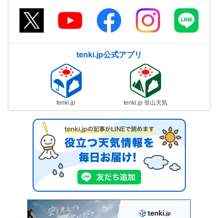
tenki.jp公式アプリ
tenki.jp
tenki.jp 登山天気