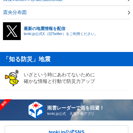
震央分布図
最新の地震情報を配信
tenki.jp公式X（旧Twitter）をご利用ください。
「知る防災」地震
いざという時にあわてないために
確かな情報と行動で防災力アップ
雨雲レーダーで雨を回避！
tenki.jp公式 天気予報アプリ
tenki.jp公式SNS