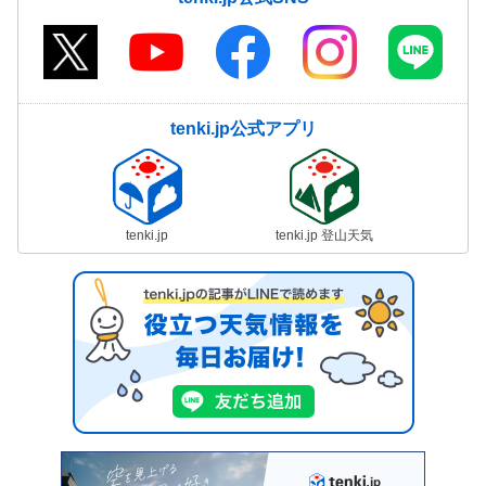
tenki.jp公式アプリ
tenki.jp
tenki.jp 登山天気