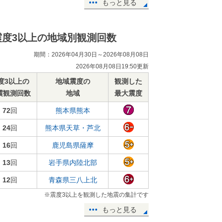
もっと見る
震度3以上の地域別観測回数
期間：2026年04月30日～2026年08月08日
2026年08月08日19:50更新
度3以上の
地域震度の
観測した
震観測回数
地域
最大震度
72
回
熊本県熊本
24
回
熊本県天草・芦北
16
回
鹿児島県薩摩
13
回
岩手県内陸北部
12
回
青森県三八上北
※震度3以上を観測した地震の集計です
もっと見る