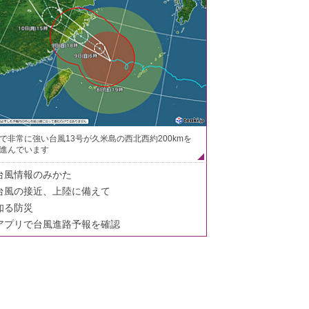
で非常に強い台風13号が久米島の西北西約200kmを
進んでいます
台風情報のみかた
台風の接近、上陸に備えて
知る防災
アプリで台風進路予報を確認