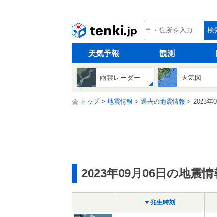
tenki.jp
検
天気予報
観測
雨雲レーダー
天気図
トップ
地震情報
過去の地震情報
2023年
2023年09月06日の地震情
▼発生時刻