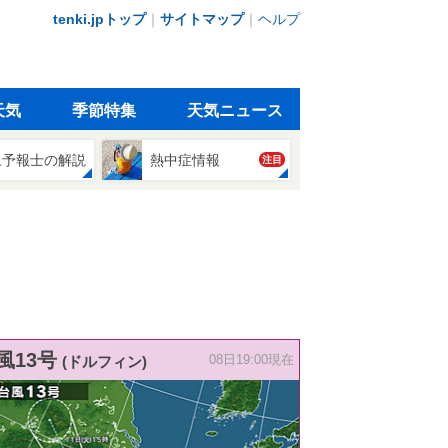
tenki.jpトップ
｜
サイトマップ
｜
ヘルプ
天気
季節特集
天気ニュース
象予報士の解説
熱中症情報
注目
風13号
(ドルフィン)
08日19:00現在