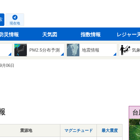
索
現在地
防災情報
天気図
指数情報
レジャー
PM2.5分布予測
地震情報
気
09月06日
報
台
震源地
マグニチュード
最大震度