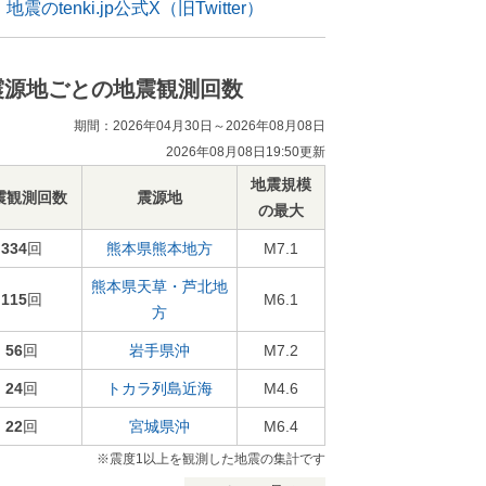
地震のtenki.jp公式X（旧Twitter）
震源地ごとの地震観測回数
期間：2026年04月30日～2026年08月08日
2026年08月08日19:50更新
地震規模
震観測回数
震源地
の最大
334
回
熊本県熊本地方
M7.1
熊本県天草・芦北地
115
回
M6.1
方
56
回
岩手県沖
M7.2
24
回
トカラ列島近海
M4.6
22
回
宮城県沖
M6.4
※震度1以上を観測した地震の集計です