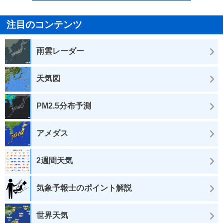
注目のコンテンツ
雨雲レーダー
天気図
PM2.5分布予測
アメダス
2週間天気
気象予報士のポイント解説
世界天気