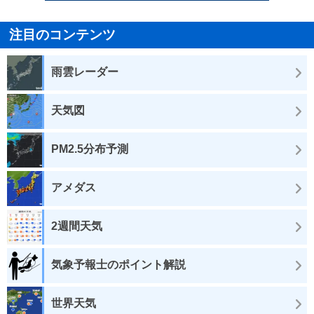
注目のコンテンツ
雨雲レーダー
天気図
PM2.5分布予測
アメダス
2週間天気
気象予報士のポイント解説
世界天気