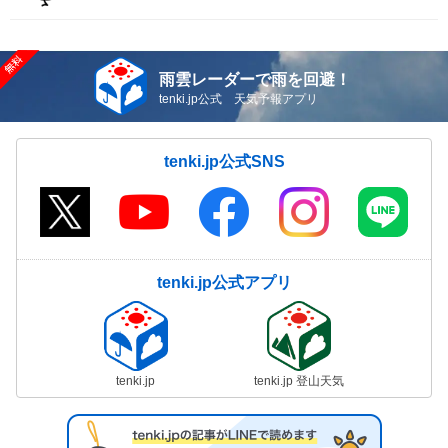
雨雲レーダーで雨を回避！
tenki.jp公式 天気予報アプリ
tenki.jp公式SNS
tenki.jp公式アプリ
tenki.jp
tenki.jp 登山天気