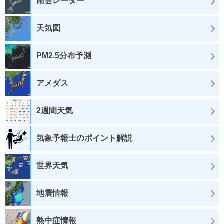
雨雲レーダー
天気図
PM2.5分布予測
アメダス
2週間天気
気象予報士のポイント解説
世界天気
地震情報
熱中症情報