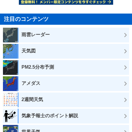
注目のコンテンツ
雨雲レーダー
天気図
PM2.5分布予測
アメダス
2週間天気
気象予報士のポイント解説
世界天気