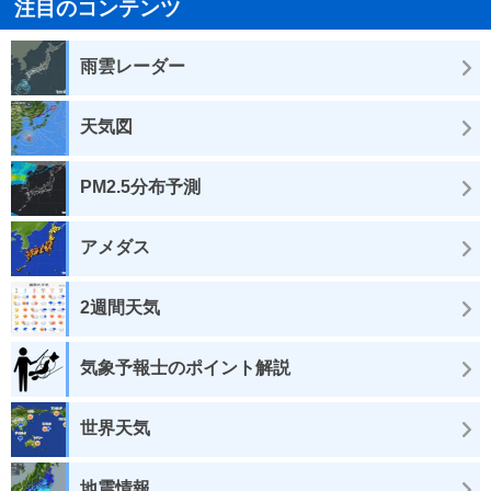
注目のコンテンツ
雨雲レーダー
天気図
PM2.5分布予測
アメダス
2週間天気
気象予報士のポイント解説
世界天気
地震情報