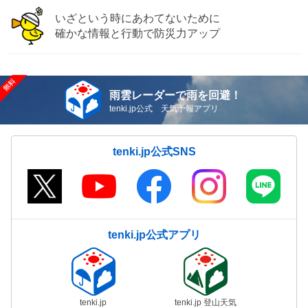
いざという時にあわてないために
確かな情報と行動で防災力アップ
雨雲レーダーで雨を回避！
tenki.jp公式 天気予報アプリ
tenki.jp公式SNS
tenki.jp公式アプリ
tenki.jp
tenki.jp 登山天気