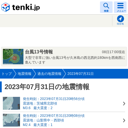
tenki.jp
検索
メニュー
現在地
台風13号情報
08日17:00現在
大型で非常に強い台風13号が久米島の西北西約180kmを西南西に
進んでいます
トップ
地震情報
過去の地震情報
2023年07月31日
2023年07月31日の地震情報
発生時刻：2023年07月31日20時56分頃
震源地：茨城県北部頃
M3.6
最大震度：2
発生時刻：2023年07月31日20時08分頃
震源地：山梨県中・西部頃
M2.4
最大震度：1