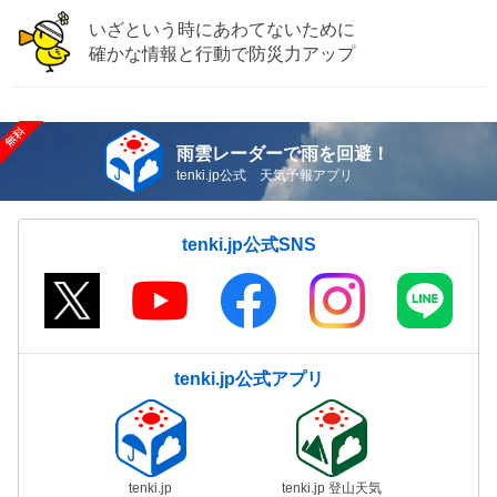
いざという時にあわてないために
確かな情報と行動で防災力アップ
雨雲レーダーで雨を回避！
tenki.jp公式 天気予報アプリ
tenki.jp公式SNS
tenki.jp公式アプリ
tenki.jp
tenki.jp 登山天気