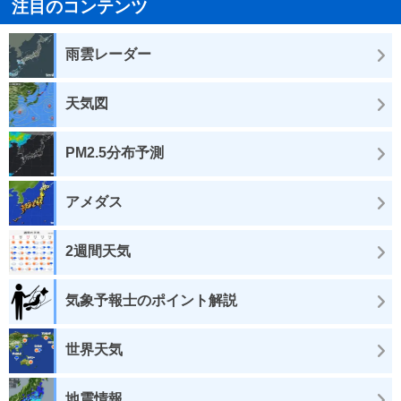
注目のコンテンツ
雨雲レーダー
天気図
PM2.5分布予測
アメダス
2週間天気
気象予報士のポイント解説
世界天気
地震情報