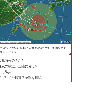
で非常に強い台風13号が久米島の北約100kmを西北
進んでいます
台風情報のみかた
台風の接近、上陸に備えて
知る防災
アプリで台風進路予報を確認