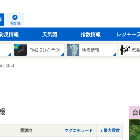
索
現在地
防災情報
天気図
指数情報
レジャー
PM2.5分布予測
地震情報
気
06月15日
報
台
震源地
マグニチュード
▼最大震度