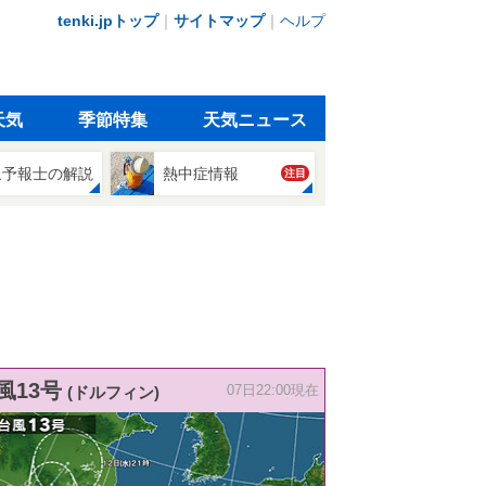
tenki.jpトップ
｜
サイトマップ
｜
ヘルプ
天気
季節特集
天気ニュース
象予報士の解説
熱中症情報
注目
風13号
(ドルフィン)
07日22:00現在