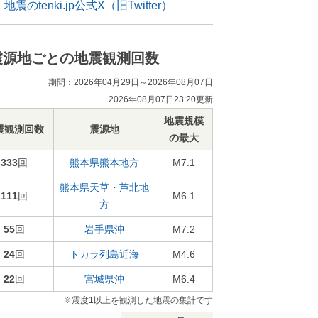
地震のtenki.jp公式X（旧Twitter）
震源地ごとの地震観測回数
期間：2026年04月29日～2026年08月07日
2026年08月07日23:20更新
地震規模
震観測回数
震源地
の最大
333
回
熊本県熊本地方
M7.1
熊本県天草・芦北地
111
回
M6.1
方
55
回
岩手県沖
M7.2
24
回
トカラ列島近海
M4.6
22
回
宮城県沖
M6.4
※震度1以上を観測した地震の集計です