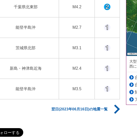
千葉県北東部
M4.2
能登半島沖
M2.7
茨城県北部
M3.1
大型
西に
新島・神津島近海
M2.4
能登半島沖
M3.5
翌日(2023年06月16日)の地震一覧