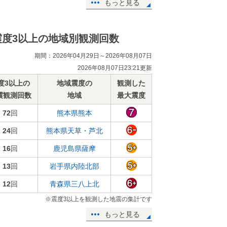
もっと見る
震度3以上の地域別観測回数
期間：2026年04月29日～2026年08月07日
2026年08月07日23:21更新
度3以上の
地域震度の
観測した
震観測回数
地域
最大震度
72
回
熊本県熊本
24
回
熊本県天草・芦北
16
回
鹿児島県薩摩
13
回
岩手県内陸北部
12
回
青森県三八上北
※震度3以上を観測した地震の集計です
もっと見る