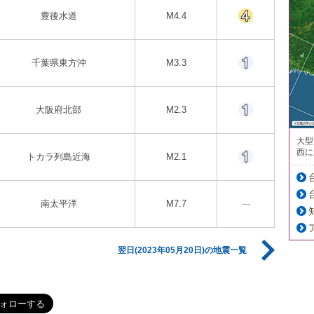
豊後水道
M4.4
千葉県東方沖
M3.3
大阪府北部
M2.3
大型
西に
トカラ列島近海
M2.1
南太平洋
M7.7
---
翌日(2023年05月20日)の地震一覧