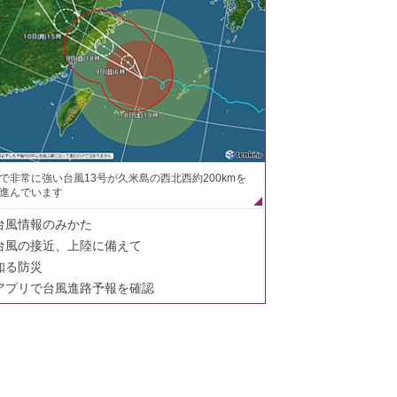
で非常に強い台風13号が久米島の西北西約200kmを
進んでいます
台風情報のみかた
台風の接近、上陸に備えて
知る防災
アプリで台風進路予報を確認