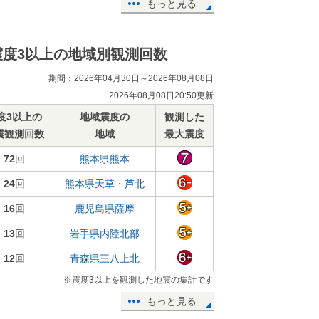
もっと見る
震度3以上の地域別観測回数
期間：2026年04月30日～2026年08月08日
2026年08月08日20:50更新
度3以上の
地域震度の
観測した
震観測回数
地域
最大震度
72
回
熊本県熊本
24
回
熊本県天草・芦北
16
回
鹿児島県薩摩
13
回
岩手県内陸北部
12
回
青森県三八上北
※震度3以上を観測した地震の集計です
もっと見る