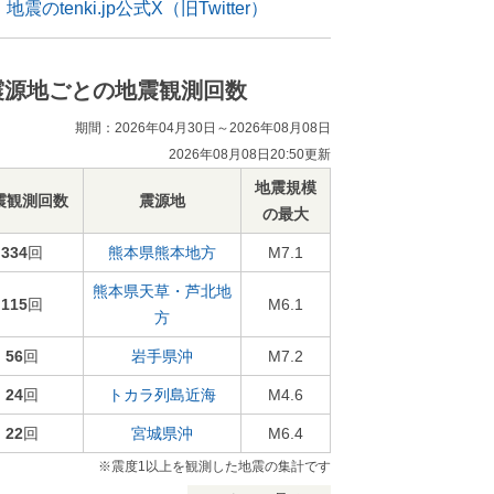
地震のtenki.jp公式X（旧Twitter）
震源地ごとの地震観測回数
期間：2026年04月30日～2026年08月08日
2026年08月08日20:50更新
地震規模
震観測回数
震源地
の最大
334
回
熊本県熊本地方
M7.1
熊本県天草・芦北地
115
回
M6.1
方
56
回
岩手県沖
M7.2
24
回
トカラ列島近海
M4.6
22
回
宮城県沖
M6.4
※震度1以上を観測した地震の集計です