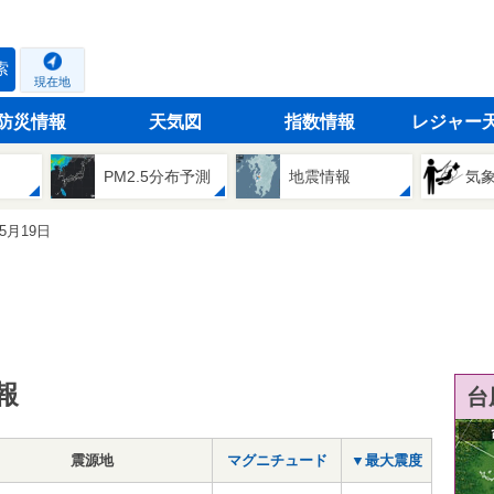
索
現在地
防災情報
天気図
指数情報
レジャー
PM2.5分布予測
地震情報
気
05月19日
報
台
震源地
マグニチュード
▼最大震度