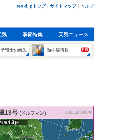
tenki.jpトップ
｜
サイトマップ
｜
ヘルプ
天気
季節特集
天気ニュース
象予報士の解説
熱中症情報
注目
風13号
(ドルフィン)
08日19:00現在