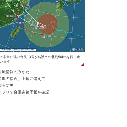
で非常に強い台風13号が名護市の北約50kmを西に進
います
台風情報のみかた
台風の接近、上陸に備えて
知る防災
アプリで台風進路予報を確認