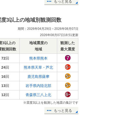
もっと見る
震度3以上の地域別観測回数
期間：2026年04月29日～2026年08月07日
2026年08月07日18:51更新
度3以上の
地域震度の
観測した
震観測回数
地域
最大震度
72
回
熊本県熊本
24
回
熊本県天草・芦北
16
回
鹿児島県薩摩
13
回
岩手県内陸北部
12
回
青森県三八上北
※震度3以上を観測した地震の集計です
もっと見る