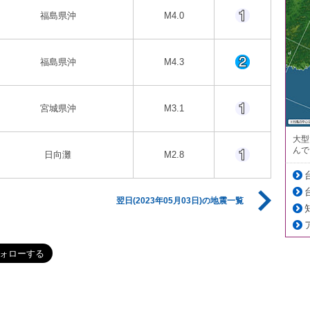
福島県沖
M4.0
福島県沖
M4.3
宮城県沖
M3.1
大型
んで
日向灘
M2.8
翌日(2023年05月03日)の地震一覧