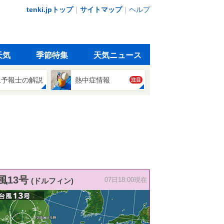
tenki.jpトップ
｜
サイトマップ
｜
ヘルプ
天気
季節特集
天気ニュース
象予報士の解説
熱中症情報
注目
風13号
(ドルフィン)
07日18:00現在