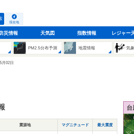
索
現在地
防災情報
天気図
指数情報
レジャー
PM2.5分布予測
地震情報
気
05月02日
報
台
震源地
マグニチュード
最大震度