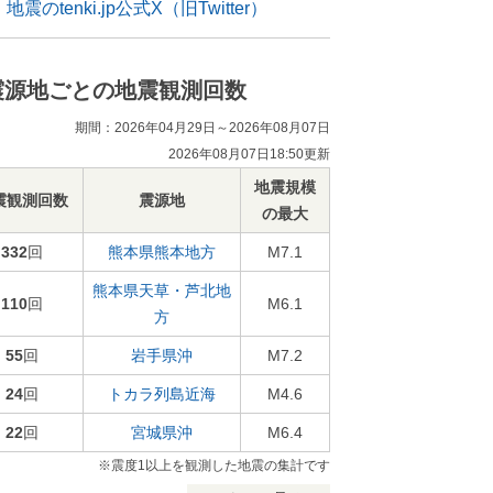
地震のtenki.jp公式X（旧Twitter）
震源地ごとの地震観測回数
期間：2026年04月29日～2026年08月07日
2026年08月07日18:50更新
地震規模
震観測回数
震源地
の最大
332
回
熊本県熊本地方
M7.1
熊本県天草・芦北地
110
回
M6.1
方
55
回
岩手県沖
M7.2
24
回
トカラ列島近海
M4.6
22
回
宮城県沖
M6.4
※震度1以上を観測した地震の集計です