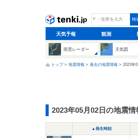
tenki.jp
検
天気予報
観測
雨雲レーダー
天気図
トップ
地震情報
過去の地震情報
2023年
2023年05月02日の地震情
▲発生時刻