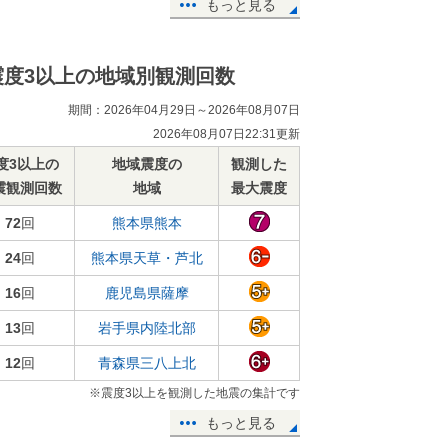
もっと見る
震度3以上の地域別観測回数
期間：2026年04月29日～2026年08月07日
2026年08月07日22:31更新
度3以上の
地域震度の
観測した
震観測回数
地域
最大震度
72
回
熊本県熊本
24
回
熊本県天草・芦北
16
回
鹿児島県薩摩
13
回
岩手県内陸北部
12
回
青森県三八上北
※震度3以上を観測した地震の集計です
もっと見る