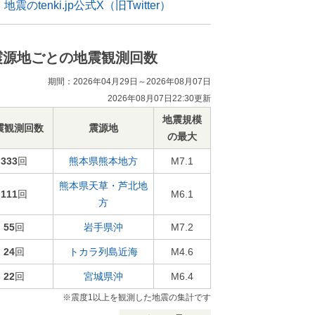
地震のtenki.jp公式X（旧Twitter）
震源地ごとの地震観測回数
期間：2026年04月29日～2026年08月07日
2026年08月07日22:30更新
地震規模
震観測回数
震源地
の最大
333
回
熊本県熊本地方
M7.1
熊本県天草・芦北地
111
回
M6.1
方
55
回
岩手県沖
M7.2
24
回
トカラ列島近海
M4.6
22
回
宮城県沖
M6.4
※震度1以上を観測した地震の集計です