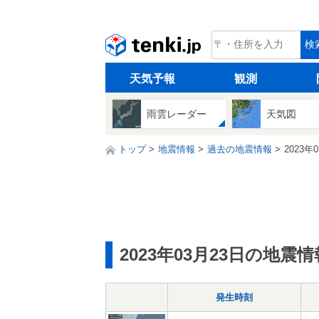
tenki.jp
検
天気予報
観測
雨雲レーダー
天気図
トップ
地震情報
過去の地震情報
2023年
2023年03月23日の地震情
発生時刻