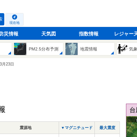
索
現在地
防災情報
天気図
指数情報
レジャー
PM2.5分布予測
地震情報
気
03月23日
報
台
震源地
▼マグニチュード
最大震度