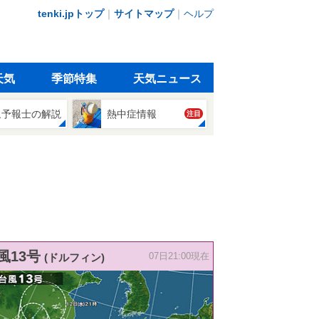
tenki.jpトップ
｜
サイトマップ
｜
ヘルプ
天気
季節特集
天気ニュース
象予報士の解説
熱中症情報
注目
風13号
(ドルフィン)
07日21:00現在