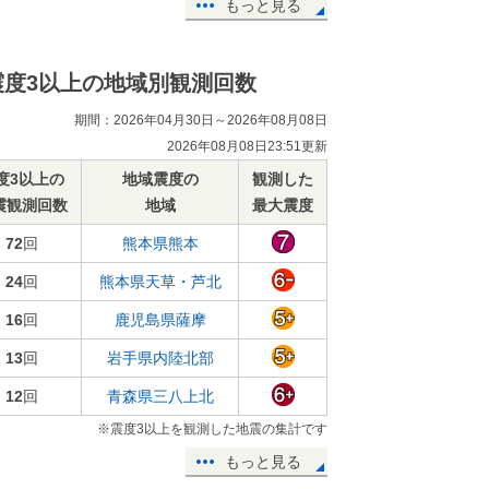
もっと見る
震度3以上の地域別観測回数
期間：2026年04月30日～2026年08月08日
2026年08月08日23:51更新
度3以上の
地域震度の
観測した
震観測回数
地域
最大震度
72
回
熊本県熊本
24
回
熊本県天草・芦北
16
回
鹿児島県薩摩
13
回
岩手県内陸北部
12
回
青森県三八上北
※震度3以上を観測した地震の集計です
もっと見る