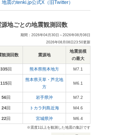
地震のtenki.jp公式X（旧Twitter）
震源地ごとの地震観測回数
期間：2026年04月30日～2026年08月08日
2026年08月08日23:50更新
地震規模
震観測回数
震源地
の最大
335
回
熊本県熊本地方
M7.1
熊本県天草・芦北地
115
回
M6.1
方
56
回
岩手県沖
M7.2
24
回
トカラ列島近海
M4.6
22
回
宮城県沖
M6.4
※震度1以上を観測した地震の集計です