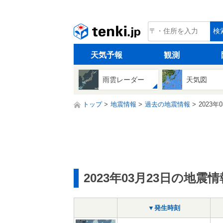
tenki.jp
検
天気予報
観測
雨雲レーダー
天気図
トップ
地震情報
過去の地震情報
2023年
2023年03月23日の地震情
▼発生時刻