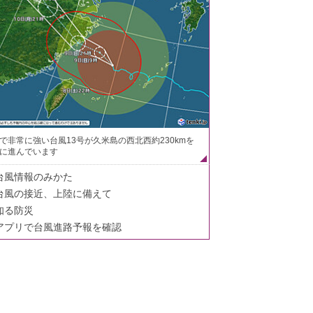
で非常に強い台風13号が久米島の西北西約230kmを
に進んでいます
台風情報のみかた
台風の接近、上陸に備えて
知る防災
アプリで台風進路予報を確認