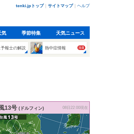
tenki.jpトップ
｜
サイトマップ
｜
ヘルプ
天気
季節特集
天気ニュース
象予報士の解説
熱中症情報
注目
風13号
(ドルフィン)
08日22:00現在