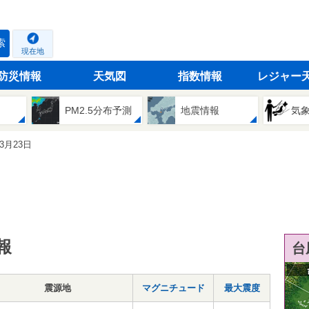
索
現在地
防災情報
天気図
指数情報
レジャー
PM2.5分布予測
地震情報
気
03月23日
報
台
震源地
マグニチュード
最大震度