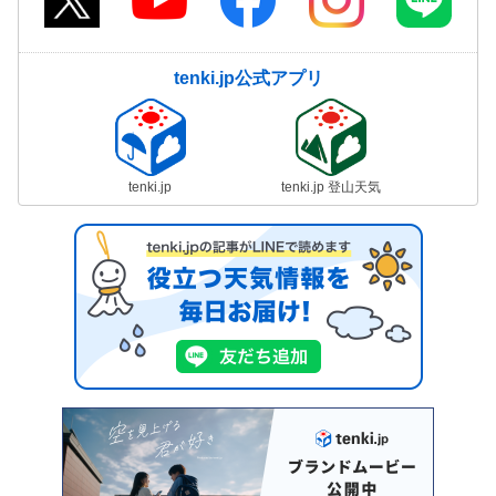
tenki.jp公式アプリ
tenki.jp
tenki.jp 登山天気