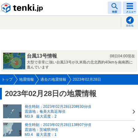
tenki.jp
検索
メニュー
現在地
台風13号情報
08日04:00現在
大型で非常に強い台風13号が久米島の北北西約40kmを南南西に
進んでいます
トップ
地震情報
過去の地震情報
2023年02月28日
2023年02月28日の地震情報
発生時刻：2023年02月28日20時30分頃
震源地：奄美大島近海頃
M3.9
最大震度：2
発生時刻：2023年02月28日13時07分頃
震源地：茨城県沖頃
M3.4
最大震度：1