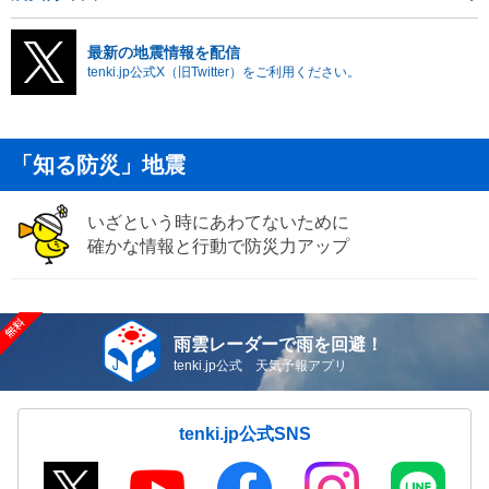
最新の地震情報を配信
tenki.jp公式X（旧Twitter）をご利用ください。
「知る防災」地震
いざという時にあわてないために
確かな情報と行動で防災力アップ
雨雲レーダーで雨を回避！
tenki.jp公式 天気予報アプリ
tenki.jp公式SNS