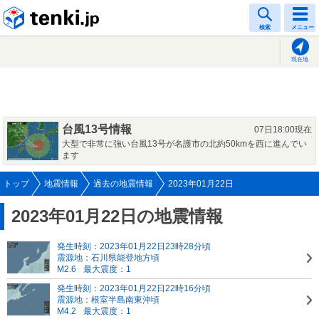
tenki.jp
検索
メニュー
現在地
台風13号情報
07日18:00現在
大型で非常に強い台風13号が名護市の北約50kmを西に進んでい
ます
トップ
地震情報
過去の地震情報
2023年01月22日
2023年01月22日の地震情報
発生時刻：2023年01月22日23時28分頃
震源地：石川県能登地方頃
M2.6
最大震度：1
発生時刻：2023年01月22日22時16分頃
震源地：根室半島南東沖頃
M4.2
最大震度：1