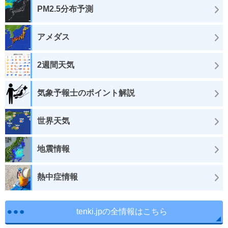
PM2.5分布予測
アメダス
2週間天気
気象予報士のポイント解説
世界天気
地震情報
熱中症情報
tenki.jpの全情報はこちら