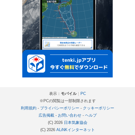
表示：
モバイル
｜
PC
※PCの閲覧は一部制限されます
利用規約
-
プライバシーポリシー
-
クッキーポリシー
広告掲載
-
お問い合わせ
-
ヘルプ
(C) 2026
日本気象協会
(C) 2026
ALiNKインターネット