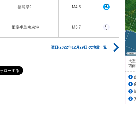
福島県沖
M4.6
根室半島南東沖
M3.7
翌日(2022年12月29日)の地震一覧
大型
西南