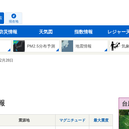
索
現在地
防災情報
天気図
指数情報
レジャー
PM2.5分布予測
地震情報
気
12月28日
報
台
震源地
マグニチュード
最大震度