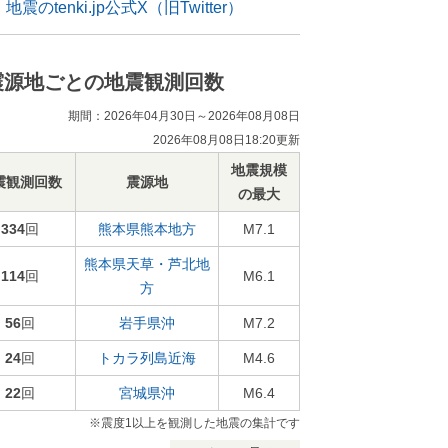
地震のtenki.jp公式X（旧Twitter）
震源地ごとの地震観測回数
期間：2026年04月30日～2026年08月08日
2026年08月08日18:20更新
地震規模
震観測回数
震源地
の最大
334
回
熊本県熊本地方
M7.1
熊本県天草・芦北地
114
回
M6.1
方
56
回
岩手県沖
M7.2
24
回
トカラ列島近海
M4.6
22
回
宮城県沖
M6.4
※震度1以上を観測した地震の集計です