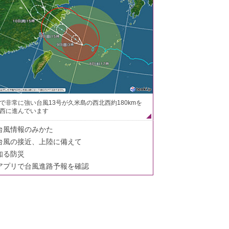
で非常に強い台風13号が久米島の西北西約180kmを
西に進んでいます
台風情報のみかた
台風の接近、上陸に備えて
知る防災
アプリで台風進路予報を確認