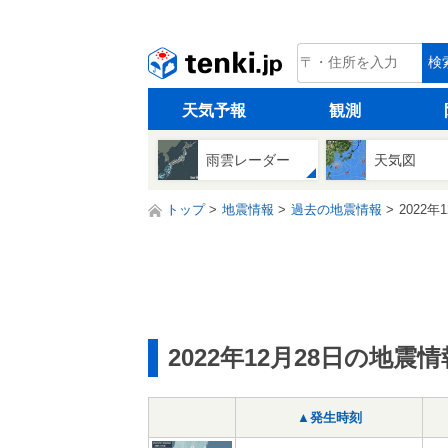
tenki.jp
検
天気予報
観測
雨雲レーダー
天気図
トップ
地震情報
過去の地震情報
2022年
2022年12月28日の地震情
▲発生時刻