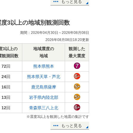
もっと見る
震度3以上の地域別観測回数
期間：2026年04月30日～2026年08月08日
2026年08月08日18:20更新
度3以上の
地域震度の
観測した
震観測回数
地域
最大震度
72
回
熊本県熊本
24
回
熊本県天草・芦北
16
回
鹿児島県薩摩
13
回
岩手県内陸北部
12
回
青森県三八上北
※震度3以上を観測した地震の集計です
もっと見る