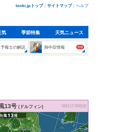
tenki.jpトップ
｜
サイトマップ
｜
ヘルプ
天気
季節特集
天気ニュース
象予報士の解説
熱中症情報
注目
風13号
(ドルフィン)
08日17:00現在