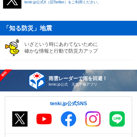
tenki.jp公式X（旧Twitter）をご利用ください。
「知る防災」地震
いざという時にあわてないために
確かな情報と行動で防災力アップ
雨雲レーダーで雨を回避！
tenki.jp公式 天気予報アプリ
tenki.jp公式SNS