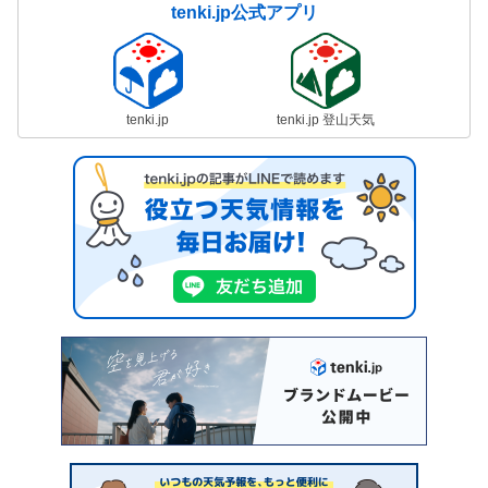
tenki.jp公式アプリ
tenki.jp
tenki.jp 登山天気