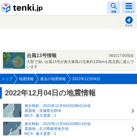
tenki.jp
検索
メニュー
現在地
台風13号情報
06日17:00現在
大型で強い台風13号が南大東島の北東約130kmを西北西に進んで
います
トップ
地震情報
過去の地震情報
2022年12月04日
2022年12月04日の地震情報
発生時刻：2022年12月04日02時41分頃
震源地：茨城県北部頃
M3.5
最大震度：1
発生時刻：2022年12月04日03時13分頃
震源地：石川県能登地方頃
M2.9
最大震度：1