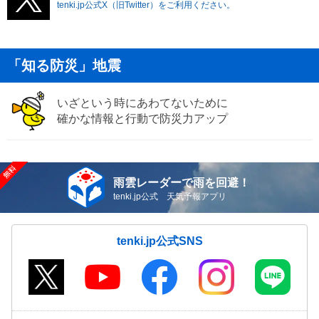
tenki.jp公式X（旧Twitter）をご利用ください。
「知る防災」地震
いざという時にあわてないために
確かな情報と行動で防災力アップ
雨雲レーダーで雨を回避！
tenki.jp公式 天気予報アプリ
tenki.jp公式SNS