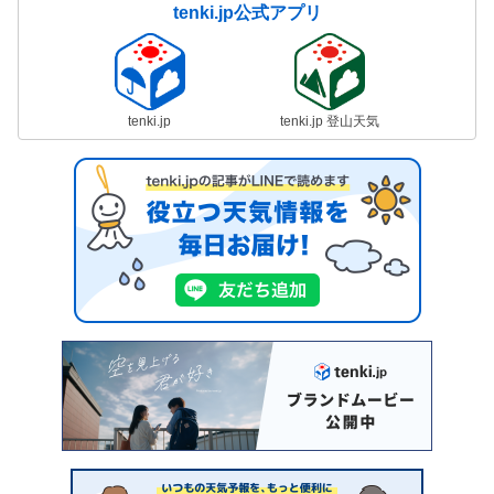
tenki.jp公式アプリ
tenki.jp
tenki.jp 登山天気