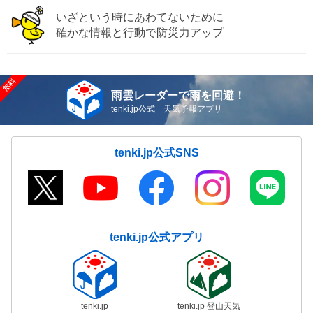
いざという時にあわてないために
確かな情報と行動で防災力アップ
雨雲レーダーで雨を回避！
tenki.jp公式 天気予報アプリ
tenki.jp公式SNS
tenki.jp公式アプリ
tenki.jp
tenki.jp 登山天気