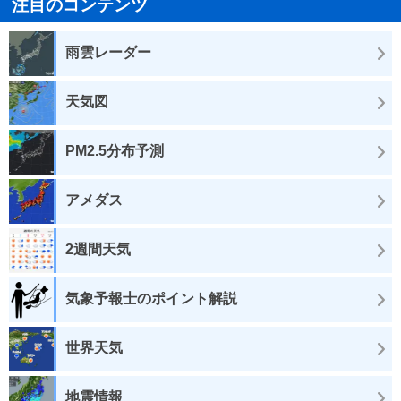
注目のコンテンツ
雨雲レーダー
天気図
PM2.5分布予測
アメダス
2週間天気
気象予報士のポイント解説
世界天気
地震情報