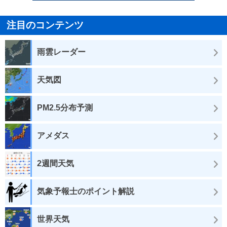
注目のコンテンツ
雨雲レーダー
天気図
PM2.5分布予測
アメダス
2週間天気
気象予報士のポイント解説
世界天気