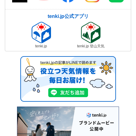
tenki.jp公式アプリ
tenki.jp
tenki.jp 登山天気