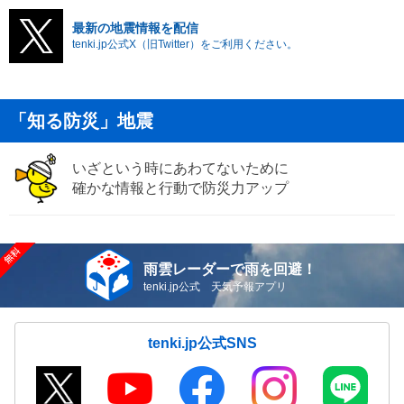
最新の地震情報を配信
tenki.jp公式X（旧Twitter）をご利用ください。
「知る防災」地震
いざという時にあわてないために
確かな情報と行動で防災力アップ
雨雲レーダーで雨を回避！
tenki.jp公式 天気予報アプリ
tenki.jp公式SNS