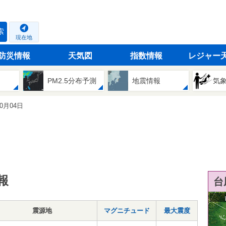
索
現在地
防災情報
天気図
指数情報
レジャー
PM2.5分布予測
地震情報
気
10月04日
報
台
震源地
マグニチュード
最大震度