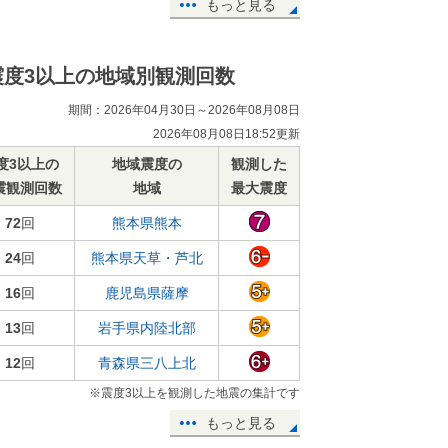
もっと見る
震度3以上の地域別観測回数
期間：2026年04月30日～2026年08月08日
2026年08月08日18:52更新
度3以上の
地域震度の
観測した
震観測回数
地域
最大震度
72
回
熊本県熊本
24
回
熊本県天草・芦北
16
回
鹿児島県薩摩
13
回
岩手県内陸北部
12
回
青森県三八上北
※震度3以上を観測した地震の集計です
もっと見る