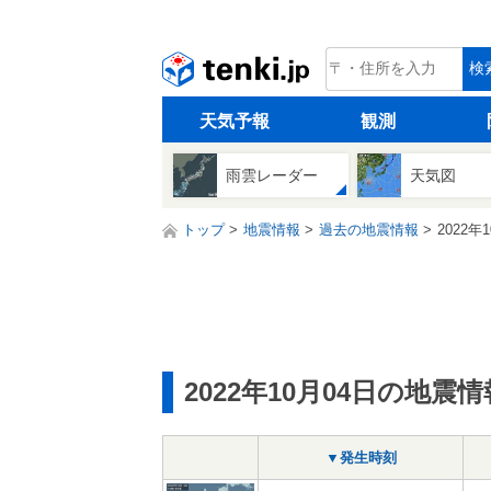
tenki.jp
検
天気予報
観測
雨雲レーダー
天気図
トップ
地震情報
過去の地震情報
2022年
2022年10月04日の地震情
▼発生時刻