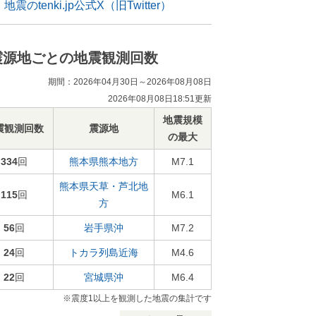
地震のtenki.jp公式X（旧Twitter）
震源地ごとの地震観測回数
期間：2026年04月30日～2026年08月08日
2026年08月08日18:51更新
地震規模
震観測回数
震源地
の最大
334
回
熊本県熊本地方
M7.1
熊本県天草・芦北地
115
回
M6.1
方
56
回
岩手県沖
M7.2
24
回
トカラ列島近海
M4.6
22
回
宮城県沖
M6.4
※震度1以上を観測した地震の集計です