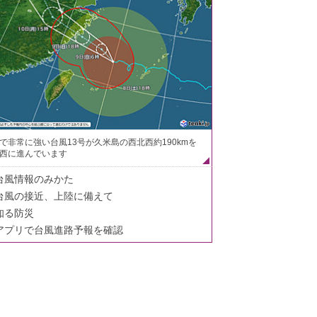
で非常に強い台風13号が久米島の西北西約190kmを
西に進んでいます
台風情報のみかた
台風の接近、上陸に備えて
知る防災
アプリで台風進路予報を確認