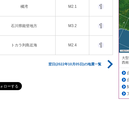
橘湾
M2.1
石川県能登地方
M3.2
トカラ列島近海
M2.4
大型
西南
翌日(2022年10月05日)の地震一覧