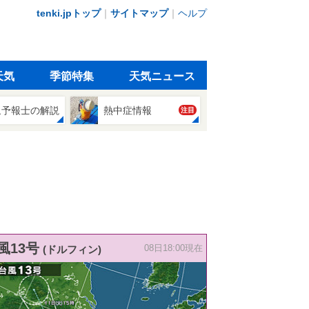
tenki.jpトップ
｜
サイトマップ
｜
ヘルプ
天気
季節特集
天気ニュース
象予報士の解説
熱中症情報
注目
風13号
(ドルフィン)
08日18:00現在