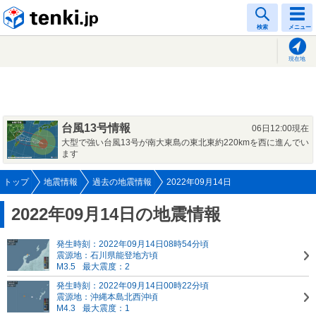
tenki.jp
検索
メニュー
現在地
台風13号情報
06日12:00現在
大型で強い台風13号が南大東島の東北東約220kmを西に進んでい
ます
トップ
地震情報
過去の地震情報
2022年09月14日
2022年09月14日の地震情報
発生時刻：2022年09月14日08時54分頃
震源地：石川県能登地方頃
M3.5
最大震度：2
発生時刻：2022年09月14日00時22分頃
震源地：沖縄本島北西沖頃
M4.3
最大震度：1