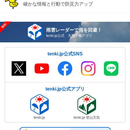
確かな情報と行動で防災力アップ
雨雲レーダーで雨を回避！
tenki.jp公式 天気予報アプリ
tenki.jp公式SNS
tenki.jp公式アプリ
tenki.jp
tenki.jp 登山天気