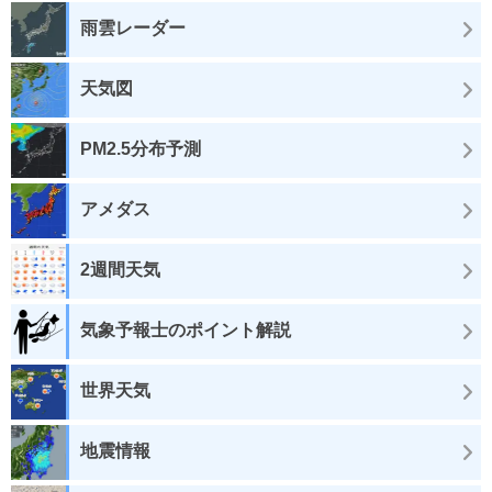
雨雲レーダー
天気図
PM2.5分布予測
アメダス
2週間天気
気象予報士のポイント解説
世界天気
地震情報