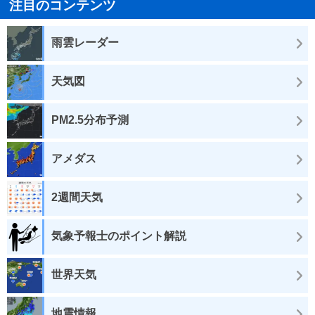
注目のコンテンツ
雨雲レーダー
天気図
PM2.5分布予測
アメダス
2週間天気
気象予報士のポイント解説
世界天気
地震情報