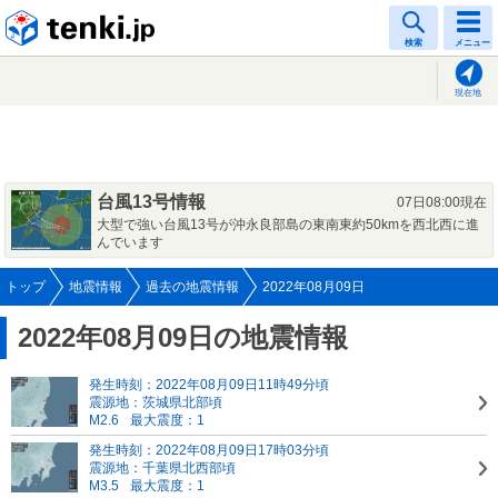
tenki.jp
検索
メニュー
現在地
台風13号情報
07日08:00現在
大型で強い台風13号が沖永良部島の東南東約50kmを西北西に進
んでいます
トップ
地震情報
過去の地震情報
2022年08月09日
2022年08月09日の地震情報
発生時刻：2022年08月09日11時49分頃
震源地：茨城県北部頃
M2.6
最大震度：1
発生時刻：2022年08月09日17時03分頃
震源地：千葉県北西部頃
M3.5
最大震度：1