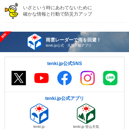
いざという時にあわてないために
確かな情報と行動で防災力アップ
雨雲レーダーで雨を回避！
tenki.jp公式 天気予報アプリ
tenki.jp公式SNS
tenki.jp公式アプリ
tenki.jp
tenki.jp 登山天気