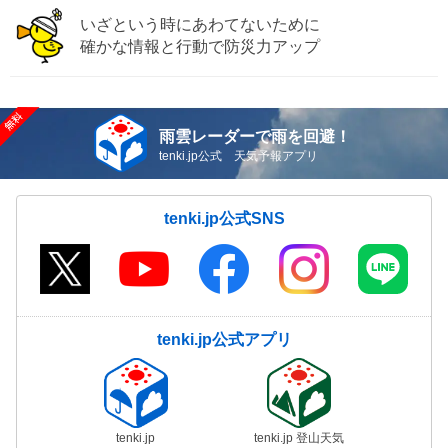
いざという時にあわてないために
確かな情報と行動で防災力アップ
雨雲レーダーで雨を回避！
tenki.jp公式 天気予報アプリ
tenki.jp公式SNS
tenki.jp公式アプリ
tenki.jp
tenki.jp 登山天気