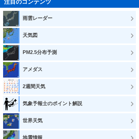
注目のコンテンツ
雨雲レーダー
天気図
PM2.5分布予測
アメダス
2週間天気
気象予報士のポイント解説
世界天気
地震情報