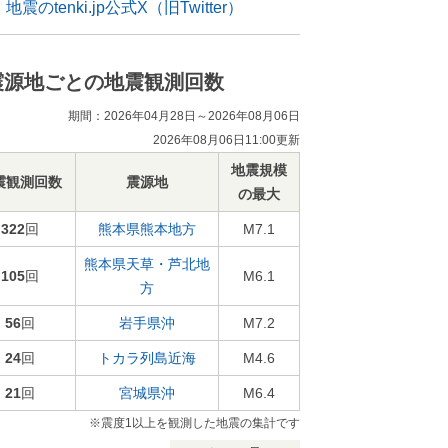
地震のtenki.jp公式X（旧Twitter）
震源地ごとの地震観測回数
期間：2026年04月28日～2026年08月06日
2026年08月06日11:00更新
地震規模
震観測回数
震源地
の最大
322
回
熊本県熊本地方
M7.1
熊本県天草・芦北地
105
回
M6.1
方
56
回
岩手県沖
M7.2
24
回
トカラ列島近海
M4.6
21
回
宮城県沖
M6.4
※震度1以上を観測した地震の集計です