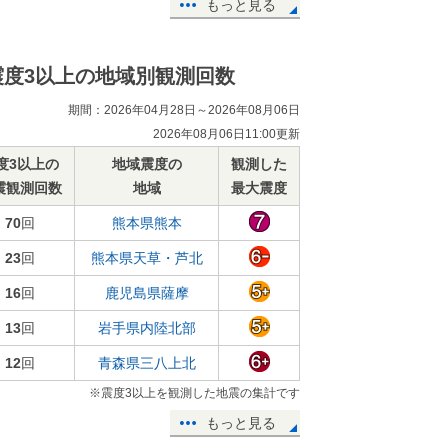
もっと見る
震度3以上の地域別観測回数
期間：2026年04月28日～2026年08月06日
2026年08月06日11:00更新
度3以上の
地域震度の
観測した
震観測回数
地域
最大震度
70
回
熊本県熊本
23
回
熊本県天草・芦北
16
回
鹿児島県薩摩
13
回
岩手県内陸北部
12
回
青森県三八上北
※震度3以上を観測した地震の集計です
もっと見る