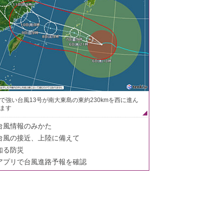
で強い台風13号が南大東島の東約230kmを西に進ん
ます
台風情報のみかた
台風の接近、上陸に備えて
知る防災
アプリで台風進路予報を確認