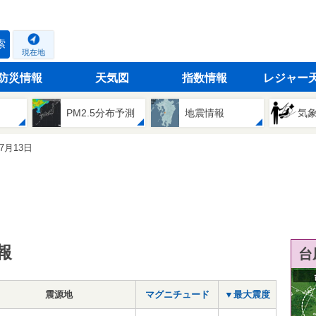
索
現在地
防災情報
天気図
指数情報
レジャー
PM2.5分布予測
地震情報
気
07月13日
報
台
震源地
マグニチュード
▼最大震度