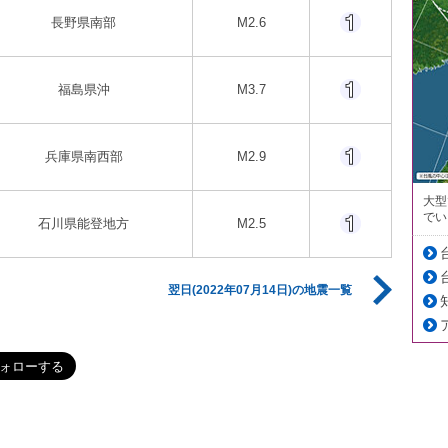
長野県南部
M2.6
福島県沖
M3.7
兵庫県南西部
M2.9
大型
でい
石川県能登地方
M2.5
翌日(2022年07月14日)の地震一覧