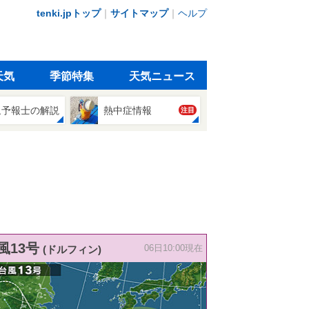
tenki.jpトップ
｜
サイトマップ
｜
ヘルプ
天気
季節特集
天気ニュース
象予報士の解説
熱中症情報
注目
風13号
(ドルフィン)
06日10:00現在