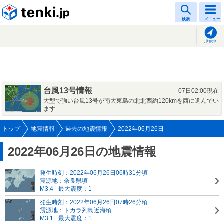
tenki.jp
検索
メニュー
現在地
台風13号情報
07日02:00現在
大型で強い台風13号が南大東島の北北西約120kmを西に進んでい
ます
トップ
地震情報
過去の地震情報
2022年06月26日
2022年06月26日の地震情報
発生時刻：2022年06月26日06時31分頃
震源地：奈良県頃
M3.4
最大震度：1
発生時刻：2022年06月26日07時26分頃
震源地：トカラ列島近海頃
M3.1
最大震度：1