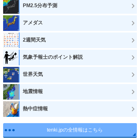
PM2.5分布予測
アメダス
2週間天気
気象予報士のポイント解説
世界天気
地震情報
熱中症情報
tenki.jpの全情報はこちら