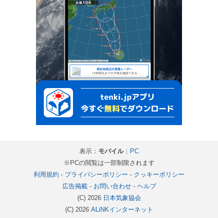
表示：
モバイル
｜
PC
※PCの閲覧は一部制限されます
利用規約
-
プライバシーポリシー
-
クッキーポリシー
広告掲載
-
お問い合わせ
-
ヘルプ
(C) 2026
日本気象協会
(C) 2026
ALiNKインターネット