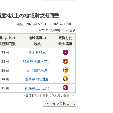
震度3以上の地域別観測回数
期間：2026年05月01日～2026年08月09日
2026年08月09日23:40更新
度3以上の
地域震度の
観測した
震観測回数
地域
最大震度
73
回
熊本県熊本
25
回
熊本県天草・芦北
16
回
鹿児島県薩摩
14
回
岩手県内陸北部
13
回
青森県三八上北
※震度3以上を観測した地震の集計です
もっと見る