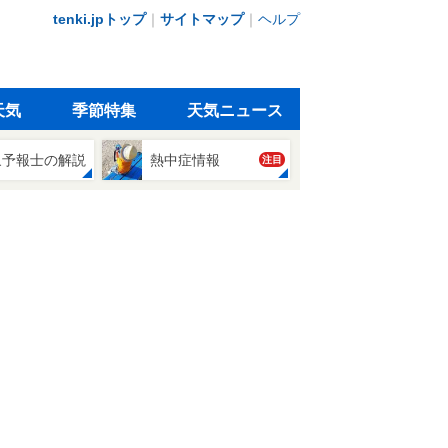
tenki.jpトップ
｜
サイトマップ
｜
ヘルプ
天気
季節特集
天気ニュース
象予報士の解説
熱中症情報
注目