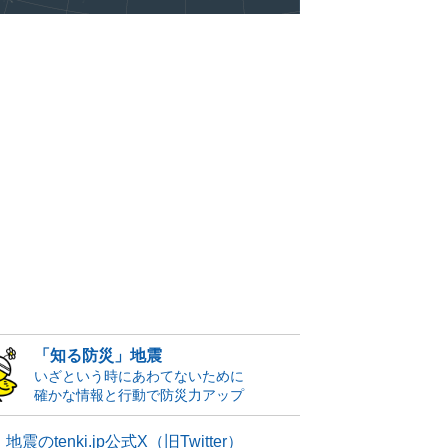
「知る防災」地震
いざという時にあわてないために
確かな情報と行動で防災力アップ
地震のtenki.jp公式X（旧Twitter）