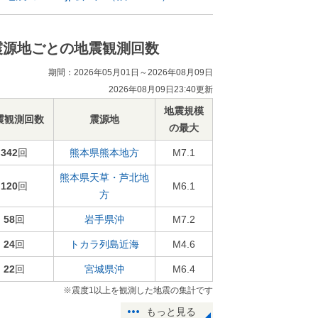
震源地ごとの地震観測回数
期間：2026年05月01日～2026年08月09日
2026年08月09日23:40更新
地震規模
震観測回数
震源地
の最大
342
回
熊本県熊本地方
M7.1
熊本県天草・芦北地
120
回
M6.1
方
58
回
岩手県沖
M7.2
24
回
トカラ列島近海
M4.6
22
回
宮城県沖
M6.4
※震度1以上を観測した地震の集計です
もっと見る