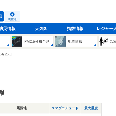
索
現在地
防災情報
天気図
指数情報
レジャー
PM2.5分布予測
地震情報
気
06月26日
報
震源地
▼マグニチュード
最大震度