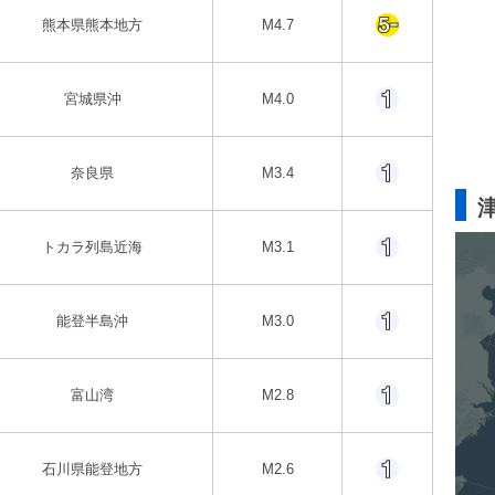
熊本県熊本地方
M4.7
宮城県沖
M4.0
奈良県
M3.4
トカラ列島近海
M3.1
能登半島沖
M3.0
富山湾
M2.8
石川県能登地方
M2.6