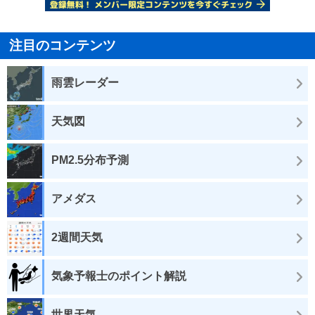
注目のコンテンツ
雨雲レーダー
天気図
PM2.5分布予測
アメダス
2週間天気
気象予報士のポイント解説
世界天気