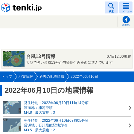
tenki.jp
検索
メニュー
現在地
台風13号情報
07日12:00現在
大型で強い台風13号が与論島付近を西に進んでいます
トップ
地震情報
過去の地震情報
2022年06月10日
2022年06月10日の地震情報
発生時刻：2022年06月10日11時14分頃
震源地：浦河沖頃
M4.8
最大震度：3
発生時刻：2022年06月10日03時05分頃
震源地：石川県能登地方頃
M3.5
最大震度：2