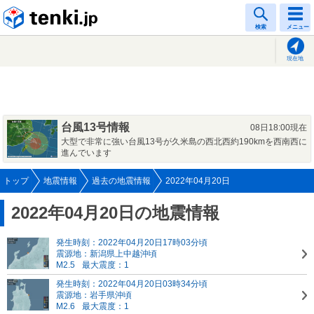
tenki.jp
検索
メニュー
現在地
台風13号情報
08日18:00現在
大型で非常に強い台風13号が久米島の西北西約190kmを西南西に
進んでいます
トップ
地震情報
過去の地震情報
2022年04月20日
2022年04月20日の地震情報
発生時刻：2022年04月20日17時03分頃
震源地：新潟県上中越沖頃
M2.5
最大震度：1
発生時刻：2022年04月20日03時34分頃
震源地：岩手県沖頃
M2.6
最大震度：1