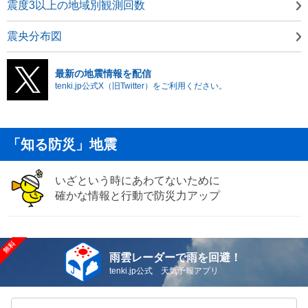
震度3以上の地域別観測回数
震央分布図
最新の地震情報を配信
tenki.jp公式X（旧Twitter）をご利用ください。
「知る防災」地震
いざという時にあわてないために
確かな情報と行動で防災力アップ
雨雲レーダーで雨を回避！
tenki.jp公式 天気予報アプリ