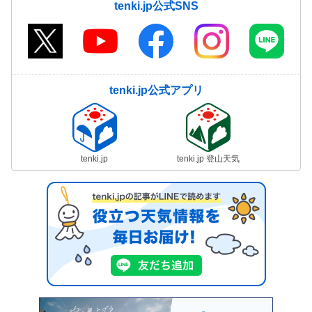
tenki.jp公式SNS
tenki.jp公式アプリ
tenki.jp
tenki.jp 登山天気