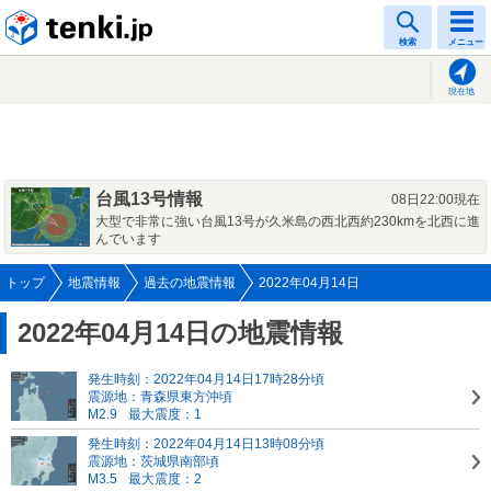
tenki.jp
検索
メニュー
現在地
台風13号情報
08日22:00現在
大型で非常に強い台風13号が久米島の西北西約230kmを北西に進
んでいます
トップ
地震情報
過去の地震情報
2022年04月14日
2022年04月14日の地震情報
発生時刻：2022年04月14日17時28分頃
震源地：青森県東方沖頃
M2.9
最大震度：1
発生時刻：2022年04月14日13時08分頃
震源地：茨城県南部頃
M3.5
最大震度：2