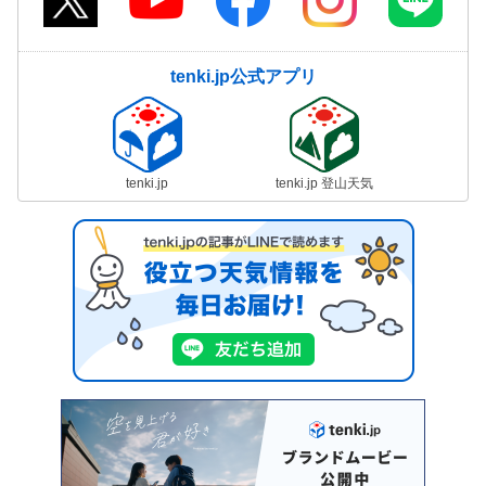
tenki.jp公式アプリ
tenki.jp
tenki.jp 登山天気