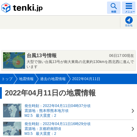
tenki.jp
検索
メニュー
現在地
台風13号情報
06日17:00現在
大型で強い台風13号が南大東島の北東約130kmを西北西に進んで
います
トップ
地震情報
過去の地震情報
2022年04月11日
2022年04月11日の地震情報
発生時刻：2022年04月11日04時37分頃
震源地：熊本県熊本地方頃
M2.5
最大震度：2
発生時刻：2022年04月11日16時29分頃
震源地：京都府南部頃
M3.5
最大震度：2