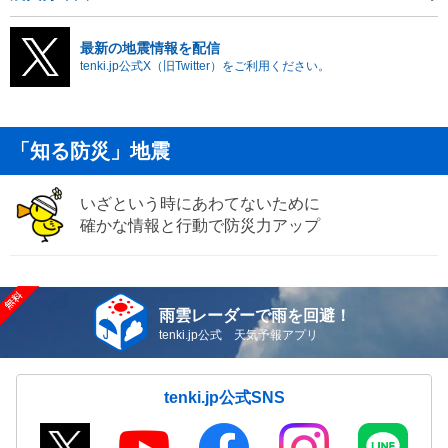
最新の地震情報を配信
tenki.jp公式X（旧Twitter）をご利用ください。
「知る防災」地震
いざという時にあわてないために
確かな情報と行動で防災力アップ
雨雲レーダーで雨を回避！
tenki.jp公式 天気予報アプリ
tenki.jp公式SNS