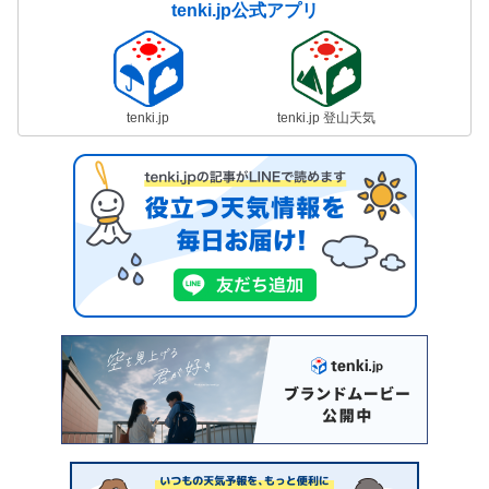
tenki.jp公式アプリ
tenki.jp
tenki.jp 登山天気