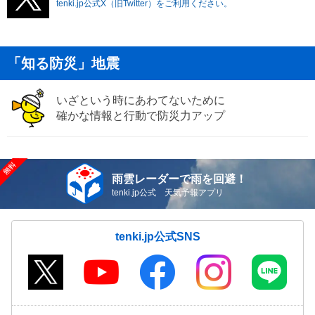
tenki.jp公式X（旧Twitter）をご利用ください。
「知る防災」地震
いざという時にあわてないために
確かな情報と行動で防災力アップ
雨雲レーダーで雨を回避！
tenki.jp公式 天気予報アプリ
tenki.jp公式SNS