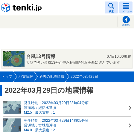
tenki.jp
検索
メニュー
現在地
台風13号情報
07日10:00現在
大型で強い台風13号が沖永良部島付近を西に進んでいます
トップ
地震情報
過去の地震情報
2022年03月29日
2022年03月29日の地震情報
発生時刻：2022年03月29日23時04分頃
震源地：紀伊水道頃
M2.5
最大震度：1
発生時刻：2022年03月29日14時05分頃
震源地：宮城県沖頃
M4.0
最大震度：2