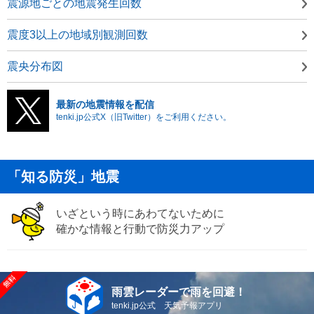
震源地ごとの地震発生回数
震度3以上の地域別観測回数
震央分布図
最新の地震情報を配信
tenki.jp公式X（旧Twitter）をご利用ください。
「知る防災」地震
いざという時にあわてないために
確かな情報と行動で防災力アップ
雨雲レーダーで雨を回避！
tenki.jp公式 天気予報アプリ