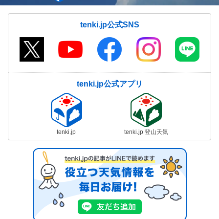
tenki.jp公式SNS
tenki.jp公式アプリ
tenki.jp
tenki.jp 登山天気