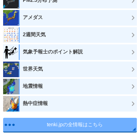
PM2.5分布予測
アメダス
2週間天気
気象予報士のポイント解説
世界天気
地震情報
熱中症情報
tenki.jpの全情報はこちら