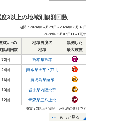
震度3以上の地域別観測回数
期間：2026年04月29日～2026年08月07日
2026年08月07日11:41更新
度3以上の
地域震度の
観測した
震観測回数
地域
最大震度
72
回
熊本県熊本
24
回
熊本県天草・芦北
16
回
鹿児島県薩摩
13
回
岩手県内陸北部
12
回
青森県三八上北
※震度3以上を観測した地震の集計です
もっと見る