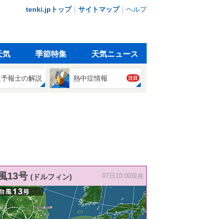
tenki.jpトップ
｜
サイトマップ
｜
ヘルプ
天気
季節特集
天気ニュース
象予報士の解説
熱中症情報
注目
風13号
(ドルフィン)
07日10:00現在