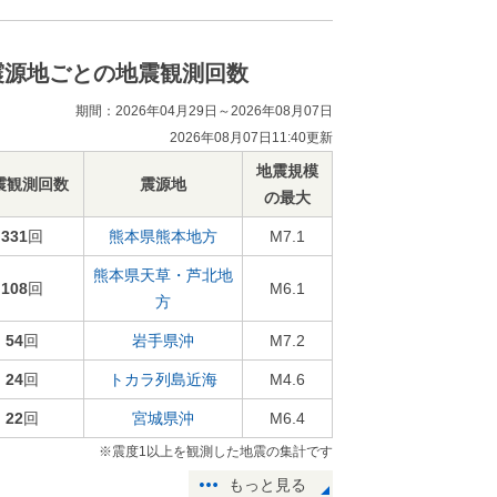
震源地ごとの地震観測回数
期間：2026年04月29日～2026年08月07日
2026年08月07日11:40更新
地震規模
震観測回数
震源地
の最大
331
回
熊本県熊本地方
M7.1
熊本県天草・芦北地
108
回
M6.1
方
54
回
岩手県沖
M7.2
24
回
トカラ列島近海
M4.6
22
回
宮城県沖
M6.4
※震度1以上を観測した地震の集計です
もっと見る