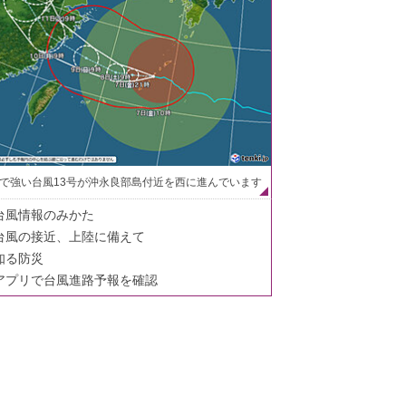
で強い台風13号が沖永良部島付近を西に進んでいます
台風情報のみかた
台風の接近、上陸に備えて
知る防災
アプリで台風進路予報を確認