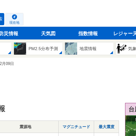
索
現在地
防災情報
天気図
指数情報
レジャー
PM2.5分布予測
地震情報
気
02月09日
報
台
震源地
マグニチュード
最大震度