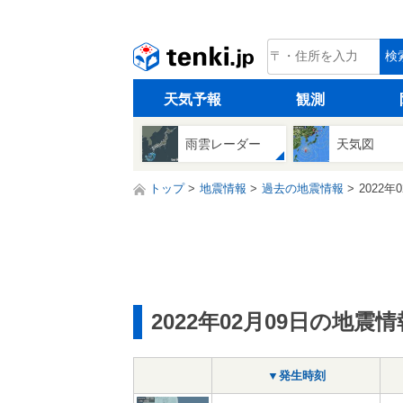
tenki.jp
検
天気予報
観測
雨雲レーダー
天気図
トップ
地震情報
過去の地震情報
2022年
2022年02月09日の地震情
▼発生時刻