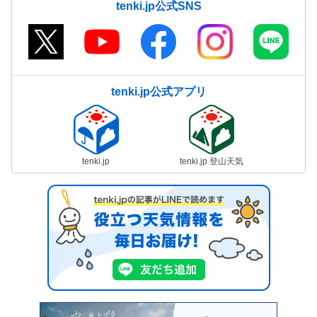
tenki.jp公式SNS
tenki.jp公式アプリ
tenki.jp
tenki.jp 登山天気