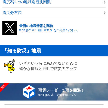
震度3以上の地域別観測回数
震央分布図
最新の地震情報を配信
tenki.jp公式X（旧Twitter）をご利用ください。
「知る防災」地震
いざという時にあわてないために
確かな情報と行動で防災力アップ
雨雲レーダーで雨を回避！
tenki.jp公式 天気予報アプリ