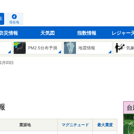
索
現在地
防災情報
天気図
指数情報
レジャー
PM2.5分布予測
地震情報
気
01月03日
報
台
震源地
マグニチュード
最大震度