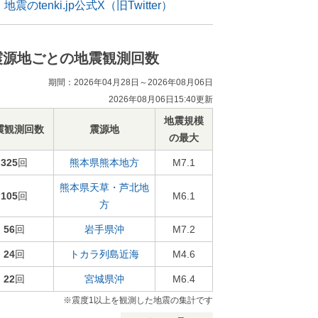
地震のtenki.jp公式X（旧Twitter）
震源地ごとの地震観測回数
期間：2026年04月28日～2026年08月06日
2026年08月06日15:40更新
地震規模
震観測回数
震源地
の最大
325
回
熊本県熊本地方
M7.1
熊本県天草・芦北地
105
回
M6.1
方
56
回
岩手県沖
M7.2
24
回
トカラ列島近海
M4.6
22
回
宮城県沖
M6.4
※震度1以上を観測した地震の集計です