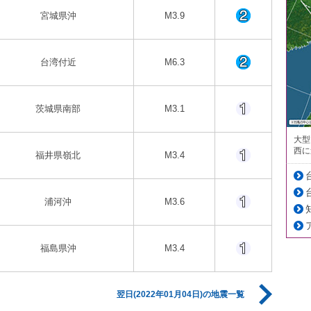
宮城県沖
M3.9
台湾付近
M6.3
茨城県南部
M3.1
大型
西に
福井県嶺北
M3.4
浦河沖
M3.6
福島県沖
M3.4
翌日(2022年01月04日)の地震一覧