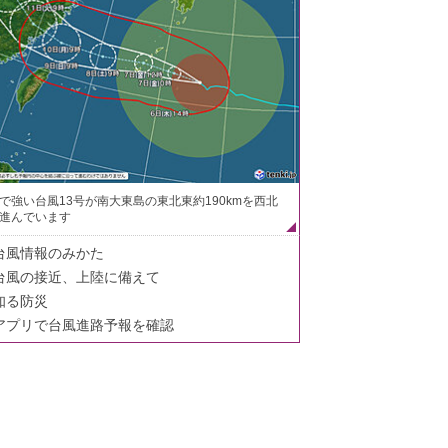
で強い台風13号が南大東島の東北東約190kmを西北
進んでいます
台風情報のみかた
台風の接近、上陸に備えて
知る防災
アプリで台風進路予報を確認