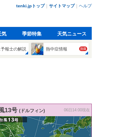
tenki.jpトップ
｜
サイトマップ
｜
ヘルプ
天気
季節特集
天気ニュース
象予報士の解説
熱中症情報
注目
風13号
(ドルフィン)
06日14:00現在