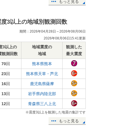
もっと見る
震度3以上の地域別観測回数
期間：2026年04月28日～2026年08月06日
2026年08月06日15:41更新
度3以上の
地域震度の
観測した
震観測回数
地域
最大震度
70
回
熊本県熊本
23
回
熊本県天草・芦北
16
回
鹿児島県薩摩
13
回
岩手県内陸北部
12
回
青森県三八上北
※震度3以上を観測した地震の集計です
もっと見る