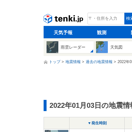
tenki.jp
検
天気予報
観測
雨雲レーダー
天気図
トップ
地震情報
過去の地震情報
2022年
2022年01月03日の地震情
▼発生時刻