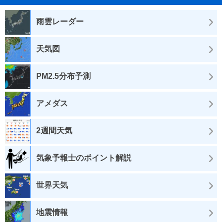
雨雲レーダー
天気図
PM2.5分布予測
アメダス
2週間天気
気象予報士のポイント解説
世界天気
地震情報