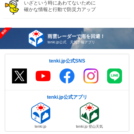
いざという時にあわてないために
確かな情報と行動で防災力アップ
雨雲レーダーで雨を回避！
tenki.jp公式 天気予報アプリ
tenki.jp公式SNS
tenki.jp公式アプリ
tenki.jp
tenki.jp 登山天気