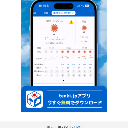
表示：
モバイル
｜
PC