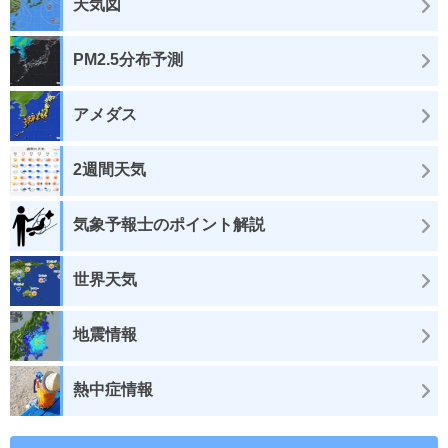
天気図
PM2.5分布予測
アメダス
2週間天気
気象予報士のポイント解説
世界天気
地震情報
熱中症情報