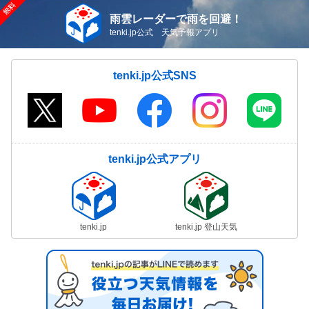
雨雲レーダーで雨を回避！
tenki.jp公式 天気予報アプリ
tenki.jp公式SNS
tenki.jp公式アプリ
tenki.jp
tenki.jp 登山天気