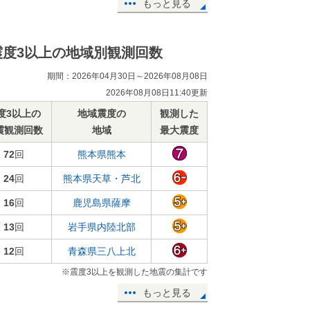
もっと見る
震度3以上の地域別観測回数
期間：2026年04月30日～2026年08月08日
2026年08月08日11:40更新
度3以上の
地域震度の
観測した
震観測回数
地域
最大震度
72
回
熊本県熊本
24
回
熊本県天草・芦北
16
回
鹿児島県薩摩
13
回
岩手県内陸北部
12
回
青森県三八上北
※震度3以上を観測した地震の集計です
もっと見る