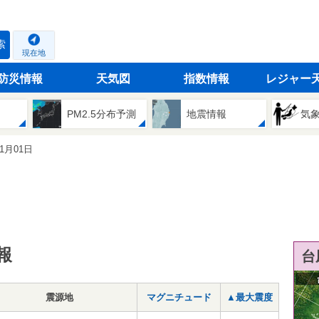
索
現在地
防災情報
天気図
指数情報
レジャー
PM2.5分布予測
地震情報
気
11月01日
報
台
震源地
マグニチュード
▲最大震度