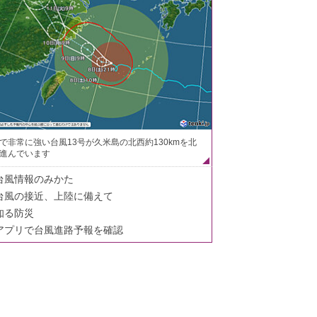
で非常に強い台風13号が久米島の北西約130kmを北
進んでいます
台風情報のみかた
台風の接近、上陸に備えて
知る防災
アプリで台風進路予報を確認