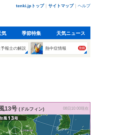
tenki.jpトップ
｜
サイトマップ
｜
ヘルプ
天気
季節特集
天気ニュース
象予報士の解説
熱中症情報
注目
風13号
(ドルフィン)
08日10:00現在