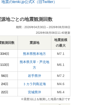
地震のtenki.jp公式X（旧Twitter）
震源地ごとの地震観測回数
期間：2026年04月30日～2026年08月08日
2026年08月08日11:40更新
地震規模
震観測回数
震源地
の最大
334
回
熊本県熊本地方
M7.1
熊本県天草・芦北地
113
回
M6.1
方
56
回
岩手県沖
M7.2
24
回
トカラ列島近海
M4.6
22
回
宮城県沖
M6.4
※震度1以上を観測した地震の集計です